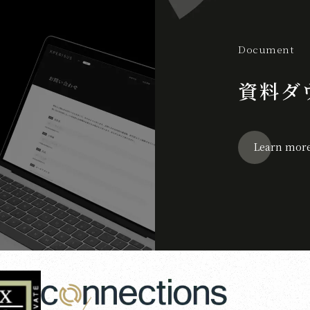
Document
資料ダ
Learn mor