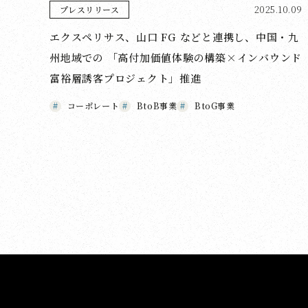
2025.10.09
プレスリリース
エクスペリサス、山口 FG などと連携し、中国・九
州地域での 「高付加価値体験の構築×インバウンド
富裕層誘客プロジェクト」推進
コーポレート
BtoB事業
BtoG事業