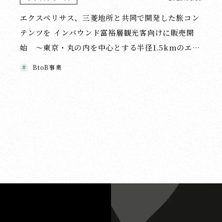
エクスペリサス、三菱地所と共同で開発した旅コン
テンツを インバウンド富裕層観光客向けに販売開
始 〜東京・丸の内を中心とする半径1.5kmのエリ
アを人力車で周遊し、 歴史を体感するコンテンツを
BtoB事業
提供〜