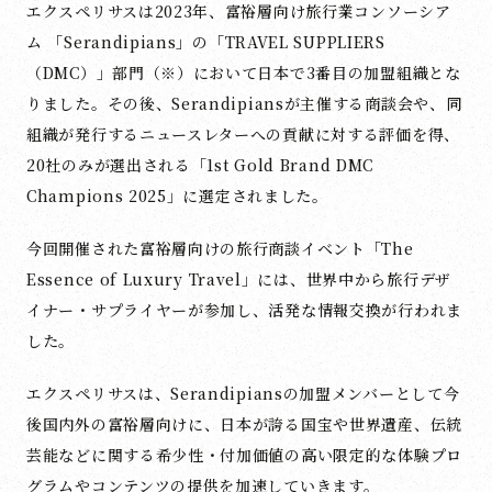
エクスペリサスは2023年、富裕層向け旅行業コンソーシア
ム 「Serandipians」の「TRAVEL SUPPLIERS
（DMC）」部門（※）において日本で3番目の加盟組織とな
りました。その後、Serandipiansが主催する商談会や、同
組織が発行するニュースレターへの貢献に対する評価を得、
20社のみが選出される「
1st Gold Brand DMC
Champions 2025」に選定
されました。
今回開催された富裕層向けの旅行商談イベント「The
Essence of Luxury Travel」には、世界中から旅行デザ
イナー・サプライヤーが参加し、活発な情報交換が行われま
した。
エクスペリサスは、Serandipiansの加盟メンバーとして今
後国内外の富裕層向けに、日本が誇る国宝や世界遺産、伝統
芸能などに関する希少性・付加価値の高い限定的な体験プロ
グラムやコンテンツの提供を加速していきます。