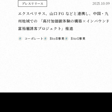
2025.10.09
プレスリリース
エクスペリサス、山口 FG などと連携し、中国・九
州地域での 「高付加価値体験の構築×インバウンド
富裕層誘客プロジェクト」推進
コーポレート
BtoB事業
BtoG事業