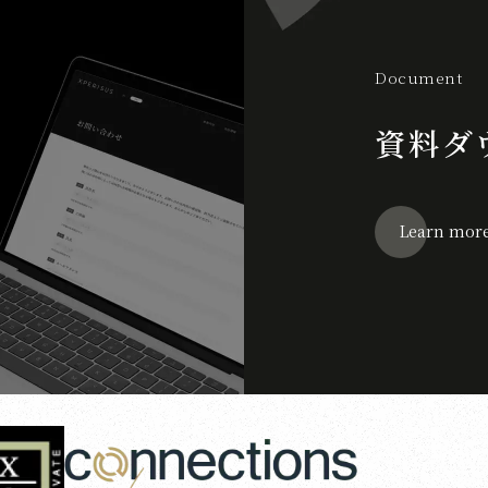
Document
資料ダ
Learn mor