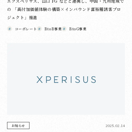
エクスペリサス、山口 FG などと連携し、中国・九州地域で
の 「高付加価値体験の構築×インバウンド富裕層誘客プロ
ジェクト」推進
コーポレート
BtoB事業
BtoG事業
2025.02.14
お知らせ