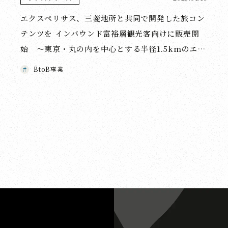
エクスペリサス、三菱地所と共同で開発した旅コン
テンツを インバウンド富裕層観光客向けに販売開
始 〜東京・丸の内を中心とする半径1.5kmのエリ
アを人力車で周遊し、 歴史を体感するコンテンツを
BtoB事業
提供〜