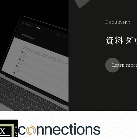
Document
資料ダ
Learn mor