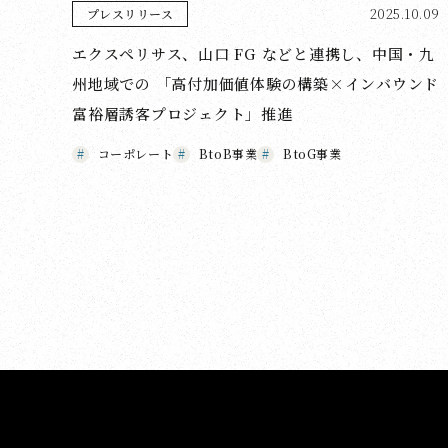
2025.10.09
プレスリリース
エクスペリサス、山口 FG などと連携し、中国・九
州地域での 「高付加価値体験の構築×インバウンド
富裕層誘客プロジェクト」推進
コーポレート
BtoB事業
BtoG事業