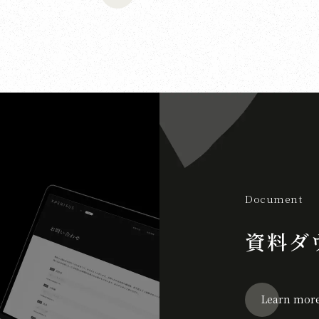
Document
資料ダ
Learn mor