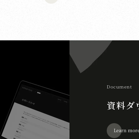
Document
資料ダ
Learn mor