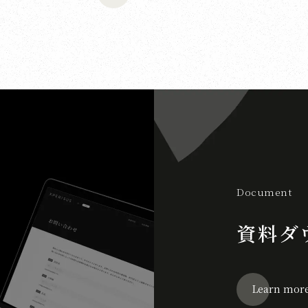
Document
資料ダ
Learn mor