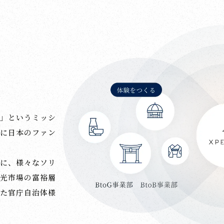
」というミッシ
に日本のファン
に、様々なソリ
光市場の富裕層
た官庁自治体様